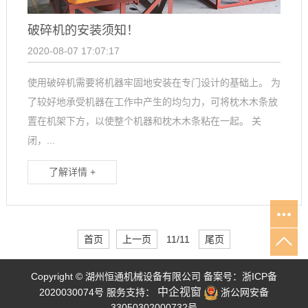
破碎机的安装须知！
2020-08-07 17:07:17
使用破碎机需要将机器牢固地安装在专门设计的基础上。 为
了较好地承受机器在工作中产生的均匀力，可将枕木木条放
置在机架下方，以使整个机器和枕木木条粘在一起。 关
闭，...
了解详情 +
首页
上一页
11/11
尾页
Copyright © 湖州恒通机械设备有限公司 备案号：
浙ICP备
中企视窗
2020030074号
服务支持：
浙公网安备
33050302000732号