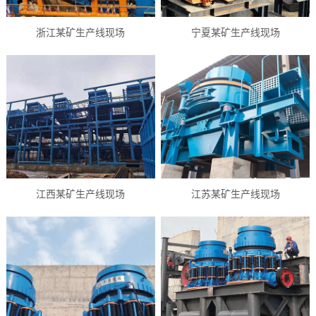
浙江某矿生产线现场
宁夏某矿生产线现场
江西某矿生产线现场
江苏某矿生产线现场