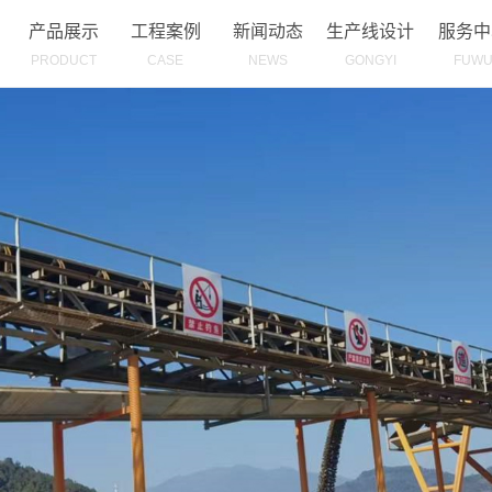
产品展示
工程案例
新闻动态
生产线设计
服务中
PRODUCT
CASE
NEWS
GONGYI
FUW