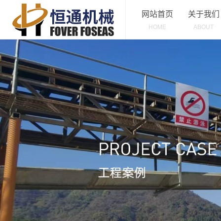
网站首页
关于我们
HOME
ABOUT