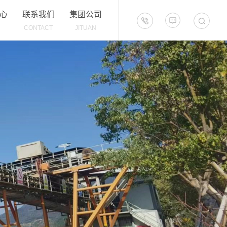
心
联系我们
集团公司
U
CONTACT
JITUAN